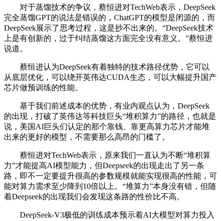
对于蒸馏技术的争议，蔡恒进对TechWeb表示，DeepSeek
完全蒸馏GPT的说法是错误的，ChatGPT的模型是闭源的，而
DeepSeek展示了思考过程，这是抄不出来的。“DeepSeek技术
上是有创新的，过于纠结蒸馏这方面完全没有意义。”蔡恒进
说道。
蔡恒进认为DeepSeek有着独特的技术路径优势，它可以
从底层优化，可以绕开英伟达CUDA生态，可以大幅提升国产
芯片做预训练的性能。
基于我们前述成本的优势，有业内观点认为，DeepSeek
的出现，打破了英伟达等科技巨头“堆积算力”的路径，也就是
说，美国AI巨头们认定的那个靠钱、靠更高算力芯片才能堆
出来的更好的模型，不需要那么高昂的门槛了。
蔡恒进对TechWeb表示，原来我们一直认为不断“堆积算
力”才能提高AI模型能力，但Deepseek的出现走出了另一条
路，即不一定要提升很高的参数规模就能实现很高的性能，可
能对算力需求至少降到10倍以上。“堆算力”本身没有错，但随
着Deepseek的出现我们会发现这条路的性价比不高。
DeepSeek-V3极低的训练成本预示着AI大模型对算力投入