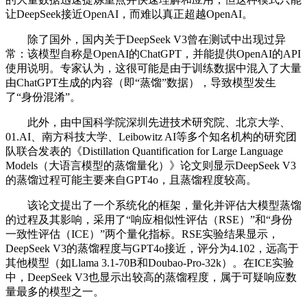
让DeepSeek接近OpenAI，而难以真正超越OpenAI。
除了国外，国内关于DeepSeek V3曾在测试中出现过异
常：该模型自称是OpenAI的ChatGPT，并能提供OpenAI的API
使用说明。专家认为，这很可能是由于训练数据中混入了大量
由ChatGPT生成的内容（即“蒸馏”数据），导致模型发生
了“身份混淆”。
此外，由中国科学院深圳先进技术研究院、北京大学、
01.AI、南方科技大学、Leibowitz AI等多个知名机构的研究团
队联合发表的《Distillation Quantification for Large Language
Models（大语言模型的蒸馏量化）》论文则显示DeepSeek V3
的蒸馏过程可能主要来自GPT4o，且蒸馏程度较高。
该论文提出了一个系统化的框架，量化并评估大模型蒸馏
的过程及其影响，采用了“响应相似性评估（RSE）”和“身份
一致性评估（ICE）”两个量化指标。RSE实验结果显示，
DeepSeek V3的蒸馏程度与GPT4o接近，评分为4.102，远高于
其他模型（如Llama 3.1-70B和Doubao-Pro-32k）。在ICE实验
中，DeepSeek V3也显示出较高的蒸馏程度，属于可疑响应数
量最多的模型之一。