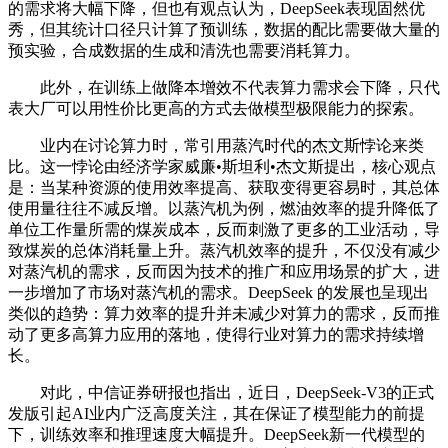
的需求将大幅下降，但也有观点认为，DeepSeek表现固然优
秀，但其统计口径只计算了预训练，数据的配比需要做大量的
预实验，合成数据的生成和清洗也需要消耗算力。
此外，在训练上做降本增效不代表算力需求会下降，只代
表大厂可以用性价比更高的方式去做模型极限能力的探索。
业内在讨论算力时，常引用蒸汽时代的杰文斯悖论来类
比。这一悖论由经济学家威廉•斯坦利•杰文斯提出，核心观点
是：当某种资源的使用效率提高、获取变得更容易时，其总体
使用量往往不减反增。以蒸汽机为例，燃油效率的提升降低了
单位工作量所需的煤炭成本，反而刺激了更多的工业活动，导
致煤炭的总体消耗量上升。蒸汽机效率的提升，不仅没有减少
对蒸汽机的需求，反而因为技术的推广和应用场景的扩大，进
一步增加了市场对蒸汽机的需求。DeepSeek 的发展也呈现出
类似的趋势：算力效率的提升并未减少对算力的需求，反而推
动了更多高算力应用的落地，使得行业对算力的需求持续增
长。
对此，中信证券研报也指出，近日，DeepSeek-V3的正式
发版引起AI业内广泛高度关注，其在保证了模型能力的前提
下，训练效率和推理速度大幅提升。DeepSeek新一代模型的