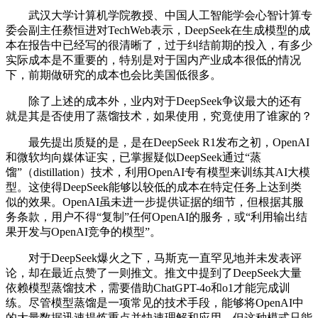
武汉大学计算机学院教授、中国人工智能学会心智计算专
委会副主任蔡恒进对TechWeb表示，DeepSeek在生成模型的成
本在报告中已经写的很清晰了，过于纠结前期的投入，有多少
实际成本是不重要的，特别是对于国内产业成本很低的情况
下，前期做研究的成本也会比美国低很多。
除了上述的成本外，业内对于DeepSeek争议最大的还有
就是其是否使用了蒸馏技术，如果使用，究竟使用了谁家的？
最先提出质疑的是，是在DeepSeek R1发布之初，OpenAI
和微软均向媒体证实，已掌握疑似DeepSeek通过“蒸
馏”（distillation）技术，利用OpenAI专有模型来训练其AI大模
型。这使得DeepSeek能够以较低的成本在特定任务上达到类
似的效果。OpenAI虽未进一步提供证据的细节，但根据其服
务条款，用户不得“复制”任何OpenAI的服务，或“利用输出结
果开发与OpenAI竞争的模型”。
对于DeepSeek爆火之下，马斯克一直罕见地并未发表评
论，却在最近点赞了一则推文。推文中提到了DeepSeek大量
依赖模型蒸馏技术，需要借助ChatGPT-4o和o1才能完成训
练。尽管模型蒸馏是一项常见的技术手段，能够将OpenAI中
的大量数据迅速提炼重点并快速理解和应用，但这种模式只能