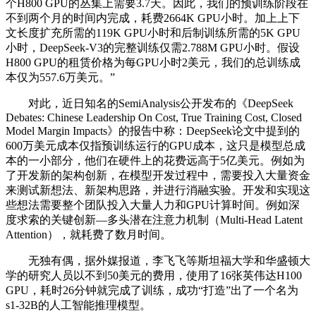
个H800 GPU的丛集上需要3.7天。因此，我们的预训练阶段在
不到两个月的时间内完成，耗费2664K GPU小时。加上上下
文长度扩充所需的119K GPU小时和后制训练所需的5K GPU
小时，DeepSeek-V3的完整训练仅需2.788M GPU小时。假设
H800 GPU的租赁价格为每GPU小时2美元，我们的总训练成
本仅为557.6万美元。”
对此，近日知名的SemiAnalysis公开发布的《DeepSeek
Debates: Chinese Leadership On Cost, True Training Cost, Closed
Model Margin Impacts》的报告中称：DeepSeek论文中提到的
600万美元成本仅指预训练运行的GPU成本，这只是模型总成
本的一小部分，他们在硬件上的花费远高于5亿美元。例如为
了开发新的架构创新，在模型开发过程中，需要投入大量资金
来测试新想法、新架构思路，并进行消融实验。开发和实现这
些想法需要整个团队投入大量人力和GPU计算时间。例如深
度求索的关键创新—多头潜在注意力机制（Multi-Head Latent
Attention），就耗费了数月时间。
无独有偶，据外媒报道，李飞飞等斯坦福大学和华盛顿大
学的研究人员以不到50美元的费用，使用了16张英伟达H100
GPU，耗时26分钟就完成了训练，成功“打造”出了一个名为
s1-32B的人工智能推理模型。