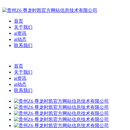
首页
关于我们
ai资讯
ai动态
联系我们
首页
关于我们
ai资讯
ai动态
联系我们