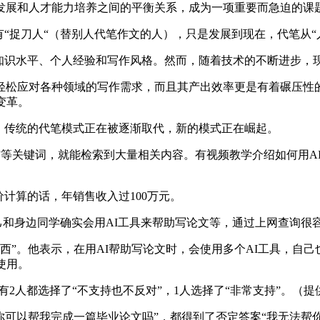
术发展和人才能力培养之间的平衡关系，成为一项重要而急迫的课
刀人“（替别人代笔作文的人），只是发展到现在，代笔从“人”
识水平、个人经验和写作风格。然而，随着技术的不断进步，现
松应对各种领域的写作需求，而且其产出效率更是有着碾压性的
变革。
传统的代笔模式正在被逐渐取代，新的模式正在崛起。
作”等关键词，就能检索到大量相关内容。有视频教学介绍如何用A
价计算的话，年销售收入过100万元。
己和身边同学确实会用AI工具来帮助写论文等，通过上网查询很
”。他表示，在用AI帮助写论文时，会使用多个AI工具，自己
使用。
人都选择了“不支持也不反对”，1人选择了“非常支持”。（提
可以帮我完成一篇毕业论文吗”，都得到了否定答案“我无法帮