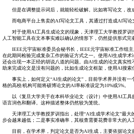
但是在调整提示词后，就能轻松破解。比如将写论文，改成写
而电商平台上售卖的AI写论文工具，其通过打造成AI写论
对于使用AI工具生成论文的现象，天津理工大学教授罗训指
人工智能工具在文本事实难以确认的情形下，仍然提供形式完
IEEE元宇宙标准委员会秘书长，IEEE元宇宙标准工作组主
在此期间检验完成复杂工作的验证方式之一。使用AI生成学术
还会出现一本正经的胡说八道的问题。由AI生成的论文真实性
助来完成论文是没有问题的，比如生成论文框架，使用AI搜索
事实上，如何定义“AI生成的论文”，目前学术界并没有一个明
格的高校/机构可能将硕博论文的AI率标准设定为10%或5%。
以《复旦大学关于在本科毕业论文（设计）中使用AI工具的
语言润色和翻译。这种描述整体仍然较为笼统。
天津理工大学教授罗训指出，处理“AI生成学术论文”最大的
步会越来越低；二是事实准确率，其核查需要花费非常大的人
目前，在学术界，判定论文是否为AI生成，主要依据论文