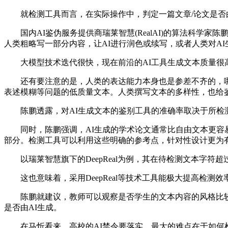
就检测工具而言，在实际操作中，判定一篇文章/论文是否由
国内AI鉴伪服务提供商瑞莱智慧(RealAI)的算法科学家陈
人类粗略写一部分内容，让AI进行润色或续写，或者人类对A
大模型技术迭代很快，现在前沿的AI工具生成文本质量很高
还有要注意的是，人类的表达能力本身也是参差不齐的，哪
表述模糊等问题的低质量文本。人类撰写文本的多样性，也给
陈鹏透露，对AI生成文本的鉴别工具的准确率取决于所检测
同时，陈鹏强调，AI生成的学术论文通常比自由文本更容易
部分。检测工具可以利用这些明确的参考点，针对性设计更为
以瑞莱智慧旗下的DeepReal为例，其在待检测文本字符超
这也意味着，采用DeepReal等技术工具能极大提高检测效
陈鹏就建议，教师可以观察是否学生的文本内容的风格比较“
是否由AI生成。
在马忻看来，高校的AI禁令要落实，最大的难点在于如何检