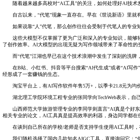
随着越来越多高校对“AI工具”的关注，如何处理好AI技
自古以来，“代笔”现象一直存在。早在《世说新语》里就有“捉
如果说靠“人”代笔，那么创作往往会受制于代笔人的专业知
这些大模型不仅掌握了更为广泛和深入的专业知识，能够轻
了创作效率。AI大模型的出现无疑为写作领域带来了革命性的
而“代笔”江湖也早已在这个技术浪潮中发生了深刻的洗牌，
在B站、小红书、抖音等平台搜索“AI代生成”或者“AI写
经形成了一套赚钱的生态。
淘宝平台上，有AI写作软件年售5万+，以季卡21.8元为均
湖北理工学院环境工程专业的张同学向TechWeb表示，自
山西师范大学旅游管理专业的李同学则直言“AI真是个好东西
相关专业的论文，AI工具真是提高效率的利器，身边同学都在
在谈到自己所在的学校/老师是否支持学生使用AI工具时，有2
我们随机选择了国内几款知名AIGC工具，直接询问它：“你