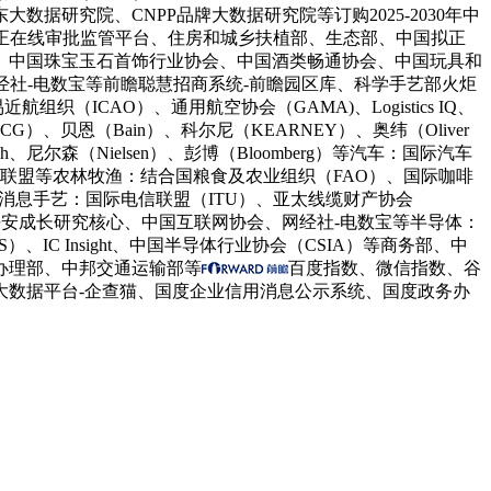
研究院、CNPP品牌大数据研究院等订购2025-2030年中
目正在线审批监管平台、住房和城乡扶植部、生态部、中国拟正
、中国珠宝玉石首饰行业协会、中国酒类畅通协会、中国玩具和
经社-电数宝等前瞻聪慧招商系统-前瞻园区库、科学手艺部火炬
CAO）、通用航空协会（GAMA)、Logistics IQ、
、贝恩（Bain）、科尔尼（KEARNEY）、奥纬（Oliver
esearch、尼尔森（Nielsen）、彭博（Bloomberg）等汽车：国际汽车
联盟等农林牧渔：结合国粮食及农业组织（FAO）、国际咖啡
等消息手艺：国际电信联盟（ITU）、亚太线缆财产协会
度工业消息平安成长研究核心、中国互联网协会、网经社-电数宝等半导体：
IC Insight、中国半导体行业协会（CSIA）等商务部、中
办理部、中邦交通运输部等
百度指数、微信指数、谷
大数据平台-企查猫、国度企业信用消息公示系统、国度政务办