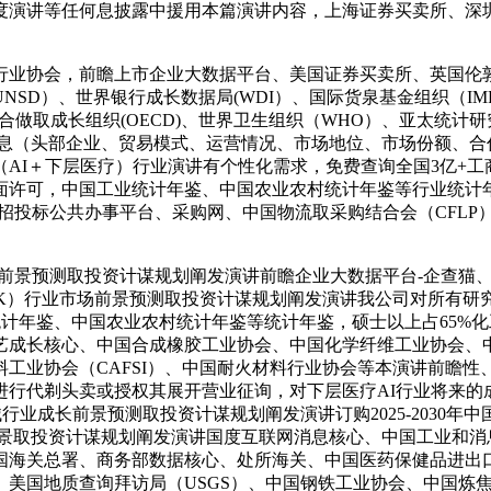
度演讲等任何息披露中援用本篇演讲内容，上海证券买卖所、深圳
业协会，前瞻上市企业大数据平台、美国证券买卖所、英国伦敦
SD）、世界银行成长数据局(WDI）、国际货泉基金组织（IM
济合做取成长组织(OECD)、世界卫生组织（WHO）、亚太统计研
息（头部企业、贸易模式、运营情况、市场地位、市场份额、合作劣
AI＋下层医疗）行业演讲有个性化需求，免费查询全国3亿+
可，中国工业统计年鉴、中国农业农村统计年鉴等行业统计年鉴订
招投标公共办事平台、采购网、中国物流取采购结合会（CFLP
成长前景预测取投资计谋规划阐发演讲前瞻企业大数据平台-企查
（PEEK）行业市场前景预测取投资计谋规划阐发演讲我公司对所
统计年鉴、中国农业农村统计年鉴等统计年鉴，硕士以上占65%化
成长核心、中国合成橡胶工业协会、中国化学纤维工业协会、中
工业协会（CAFSI）、中国耐火材料行业协会等本演讲前瞻性
进行代剃头卖或授权其展开营业征询，对下层医疗AI行业将来的
机械行业成长前景预测取投资计谋规划阐发演讲订购2025-2030年
成长前景取投资计谋规划阐发演讲国度互联网消息核心、中国工业和消
P、中国海关总署、商务部数据核心、处所海关、中国医药保健品进出口商
美国地质查询拜访局（USGS）、中国钢铁工业协会、中国炼焦