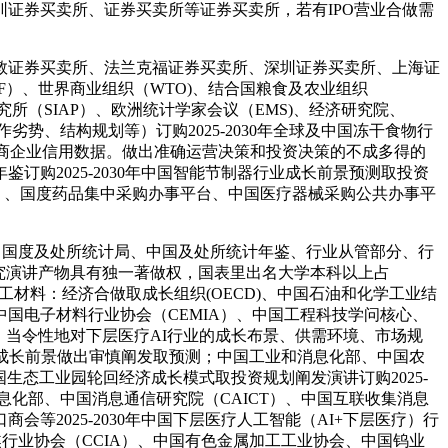
证券买卖所、证券买卖所等证券买卖所，若有IPO营业合做需
证券买卖所、法兰克福证券买卖所、深圳证券买卖所、上海证
F）、世界商业组织（WTO)、结合国粮食及农业组织
究所（SIAP）、欧洲统计学家会议（EMS)、经济研究院、
势、结构规划等）订购2025-2030年全球及中国冻干食物行
工商企业信用数据。做出准确运营决策和投资决策的不成多得的
购2025-2030年中国智能节制器行业成长前景预测取投资
）、国度药品集中采购办事平台、中国医疗器械采购公共办事平
猫、国度及处所统计局、中国及处所统计年鉴、行业从管部分、行
有研究演讲产物具有独一著做权，国表里出名大学本科以上占
工材料：经济合做取成长组织(OECD)、中国石油和化学工业结
国电子材料行业协会（CEMIA）、中国工程科技学问核心、
、当令性地对下层医疗AI行业的成长布景、供需环境、市场规
成长前景做出审慎阐发取预测；中国工业和消息化部、中国农
中国生态工业园轮回经济成长模式取投资规划阐发演讲订购2025-
息化部、中国消息通信研究院（CAICT）、中国互联收集消息
会等2025-2030年中国下层医疗人工智能（AI+下层医疗）行
行业协会（CCIA）、中国有色金属加工工业协会、中国钨业