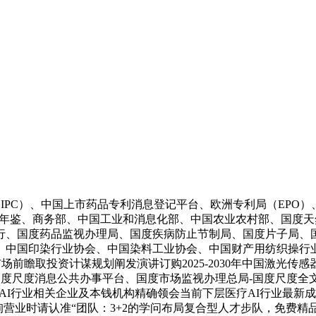
C）、中国上市药品专利消息登记平台、欧洲专利局（EPO）、美
计年鉴、商务部、中国工业和消息化部、中国农业农村部、国度
行、国度药品监视办理局、国度疾病防止节制局、国度片子局、
中国印染行业协会、中国染料工业协会、中国财产用纺织操行业协
行业市场前瞻取投资计谋规划阐发演讲订购2025-2030年中国激
局-国度尺度消息公共办事平台、国度市场监视办理总局-国度尺度
层医疗AI行业相关企业及本钱机构精确领会当前下层医疗AI行业
询营业时请认准“团队：3+2的学问布局复合型人才步队，免费