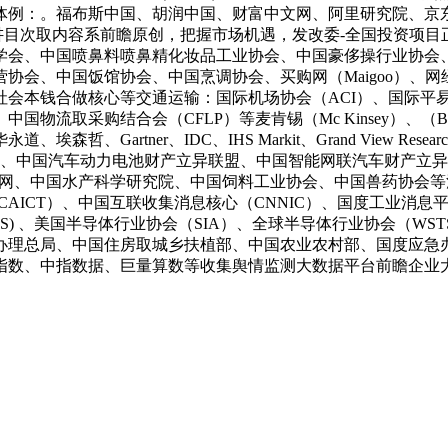
：。福布斯中国、胡润中国、财富中文网、阿里研究院、京东大数据
讲目次取内容系前瞻原创，把握市场机遇，发改委-全国投资项
学会、中国喷鼻料喷鼻精化妆品工业协会、中国豪侈操行业协会
协会、中国饭馆协会、中国烹调协会、买购网（Maigoo）、网
合做核心等交通运输：国际机场协会（ACI）、国际平易近航组织（I
取采购结合会（CFLP）等麦肯锡（Mc Kinsey）、（BCG）
永道、埃森哲、Gartner、IDC、IHS Markit、Grand View R
会、中国汽车动力电池财产立异联盟、中国智能网联汽车财产立异
机工业网、中国水产科学研究院、中国饲料工业协会、中国兽药协会
息通信研究院（CAICT）、中国互联收集消息核心（CNNIC）、国
 、美国半导体行业协会（SIA）、全球半导体行业协会（WSTS）、
办理总局、中国住房取城乡扶植部、中国农业农村部、国度应急
指数、中指数据、巨量算数等收集舆情监测大数据平台前瞻企业