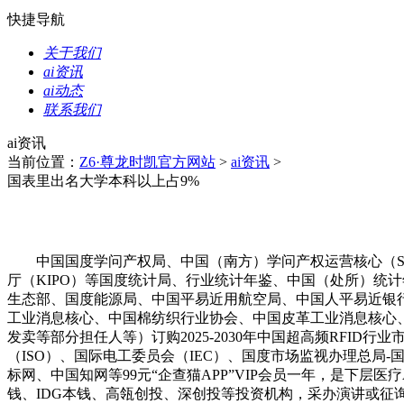
快捷导航
关于我们
ai资讯
ai动态
联系我们
ai资讯
当前位置：
Z6·尊龙时凯官方网站
>
ai资讯
>
国表里出名大学本科以上占9%
中国国度学问产权局、中国（南方）学问产权运营核心（SIP
厅（KIPO）等国度统计局、行业统计年鉴、中国（处所）统
生态部、国度能源局、中国平易近用航空局、中国人平易近银
工业消息核心、中国棉纺织行业协会、中国皮革工业消息核心、
发卖等部分担任人等）订购2025-2030年中国超高频RFID
（ISO）、国际电工委员会（IEC）、国度市场监视办理总
标网、中国知网等99元“企查猫APP”VIP会员一年，是下
钱、IDG本钱、高瓴创投、深创投等投资机构，采办演讲或征