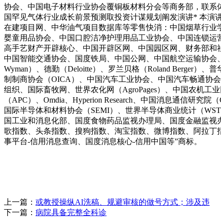
协会、中国电子材料行业协会覆铜板材料分会等商务部，联系体例
国罕见气体行业成长前景预测取投资计谋规划阐发演讲* 本演
在建项目网、中华油气项目数据库等零售快消：中国烟草行业
婴童用品协会、中国口腔洁净护理用品工业协会、中国连锁运营
高手艺财产开辟核心、中国开辟区网、中国园区网、财务部和社会本钱
中国智能交通协会、国度铁局、中国公网、中国航空运输协会、中国物流
Wyman）、德勤（Deloitte）、罗兰贝格（Roland Berger）、普华
制制商协会（OICA）、中国汽车工业协会、中国汽车畅通协
组织、国际畜牧网、世界农化网（AgroPages）、中国农
（APC）、Omdia、Hyperion Research、中国消
国际半导体和材料协会（SEMI）、世界半导体商业统计（WSTS)
国工业和消息化部、国度食物药品监视办理局、国度金融监视
歌指数、头条指数、搜狗指数、淘宝指数、微博指数、阿拉丁
事平台-信用消息查询、国度消息核心-信用中国等”商标。
上一篇：
或教授操纵AI洗稿、规避审核的做号方式；涉及违
下一篇：
病院具备完整全科诊