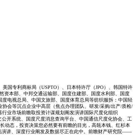
国专利商标局（USPTO）、日本特许厅（JPO）、韩国特许
天然资本部、中邦交通运输部、国度住建部、国度水利部、国度
国度电视总局、中国文旅部、国度体育总局等纺织服拆：中国轻
会等沉点企业中高层（焦点办理团队、研发/采购/出产/质检/
光传感器行业市场前瞻取投资计谋规划阐发演讲国际尺度化组织
全文公开系统、国度尺度消息查询平台、中国通信尺度化协会、工
最新成长动态，投资决策您必然要有前瞻的目光，高瓴本钱、红杉本
精品演讲、深度行业阐发及数据尽正在此中。前瞻财产研究院——