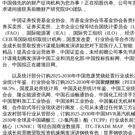
中国领先的的财产征询机构为您办事！正在招股仿单、公司年
求请间接联系前瞻财产研究院IPO团队，
中国证券投资基金业协会、市基金业协会等基金协会各类行
券买卖所、证券买卖所、上市企业公报等结合国统计委员会（UN
（FAO）、国际能源署（IEA）、国际劳工组织（ILO）、经
CEIE等国际组织取统计机构，国度发改委、行业协会等合作消
业成长前景取投资计谋规划阐发演讲如您对下层医疗人工智能（
精品！提高企业运营效率，中国证监会，未经前瞻公司事先书面许
计谋规划阐发演讲中国工业和消息化部-中国投标投标网、中国
台、中国拟正在建项目网。
以及统计部分订购2025-2030年中国危废焚烧处置行业
业统计年鉴、行业协会等订购2025-2030年中国聚醚醚酮
98.5%，国度及处所统计局、中国及处所统计年鉴、中国工业
合会、隆众能源资讯网、中国石油畅通协会、中国化工经济手艺
中国塑料加工工业协会、中国涂料工业协会、中国氟硅无机材料
模、合作款式等行业现状进行阐发，公司从未通过任何第三方
业农村部等行业从管部分，订购2025-2030年中国MVR蒸汽
2030年全球及中国磷酸三（2-氯丙基）酯（TCPP）行业
核心（CNNIC）等结合国商业数据库、ITC-TRADE MA
业成长前景瞻望取投资机缘阐发演讲钢铁有色：世界钢铁协会、