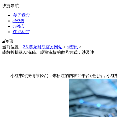
快捷导航
关于我们
ai资讯
ai动态
联系我们
ai资讯
当前位置：
Z6·尊龙时凯官方网站
>
ai资讯
>
或教授操纵AI洗稿、规避审核的做号方式；涉及违
小红书将按情节轻沉，未标注的内容经平台识别后，小红书正