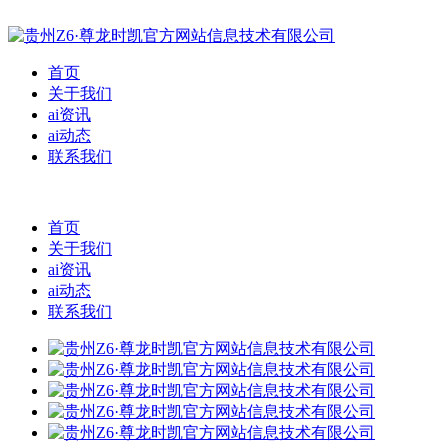
首页
关于我们
ai资讯
ai动态
联系我们
首页
关于我们
ai资讯
ai动态
联系我们