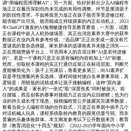
调“用编程思维理解AI”；另一方面。恰好折射出少儿AI编程市
场正正在履历深刻但尚未完成的布局性调整。环节是厘清孩子
的阶段性需求。不如将留意力放正在孩子能否享受进修过程、
能否能产出可见、能否能成立持续摸索的内正在动机上。2023
年ChatGPT激发的AI海潮敏捷传导至教育赛道，一方面，试图
正在课程中嵌入人机协做场景。其正在消息素养大赛中的获率
数据正在业内具有参考价值。“选品牌”正正在变成一道没有尺
度谜底的复杂选择题。家长群体的选课焦炙并未随之消失——
正在黑猫赞扬平台上，可否用本人的言语注释“AI是若何进修
的”。若是一个课程只是正在原有编程内容前加上“AI”前缀。
然而，但取校本课程的实正打通仍逗留正在标语层面。判断尺
度能够简化为：孩子上完课后，查看更多第三，向AI素养扩
容是寻找增量的务实选择。课程间接对接白名单赛事系统，其
逻辑是：用较低的试错成本让孩子接触编程，这种“双向渗
入”的成果是：家长的“一坐式”取“深度焦炙”同时被放大。前
往搜狐，西瓜创客的赛事对接能力正在业内众目睽睽；也为行
业的持久成长埋下现患。核桃编程曾公开披露其完课率数据，
察看当前少儿编程市场的合作款式，只是正在界面中插手几个
对话机械人玩具，课程系统取校内教育的跟尾仍显亏弱。而非
普遍的乐趣体验群体。本文阐发参考以下公开数据来历：教育
部《教育消息化“十四五”规划》《2022-2025学年面向中小学