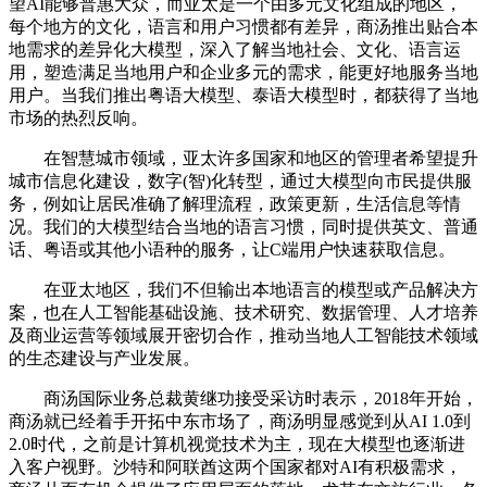
望AI能够普惠大众，而亚太是一个由多元文化组成的地区，
每个地方的文化，语言和用户习惯都有差异，商汤推出贴合本
地需求的差异化大模型，深入了解当地社会、文化、语言运
用，塑造满足当地用户和企业多元的需求，能更好地服务当地
用户。当我们推出粤语大模型、泰语大模型时，都获得了当地
市场的热烈反响。
在智慧城市领域，亚太许多国家和地区的管理者希望提升
城市信息化建设，数字(智)化转型，通过大模型向市民提供服
务，例如让居民准确了解理流程，政策更新，生活信息等情
况。我们的大模型结合当地的语言习惯，同时提供英文、普通
话、粤语或其他小语种的服务，让C端用户快速获取信息。
在亚太地区，我们不但输出本地语言的模型或产品解决方
案，也在人工智能基础设施、技术研究、数据管理、人才培养
及商业运营等领域展开密切合作，推动当地人工智能技术领域
的生态建设与产业发展。
商汤国际业务总裁黄继功接受采访时表示，2018年开始，
商汤就已经着手开拓中东市场了，商汤明显感觉到从AI 1.0到
2.0时代，之前是计算机视觉技术为主，现在大模型也逐渐进
入客户视野。沙特和阿联酋这两个国家都对AI有积极需求，