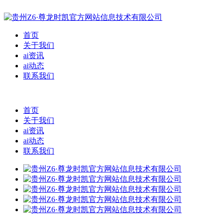
首页
关于我们
ai资讯
ai动态
联系我们
首页
关于我们
ai资讯
ai动态
联系我们