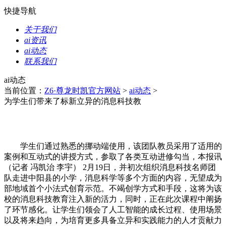
快捷导航
关于我们
ai资讯
ai动态
联系我们
ai动态
当前位置：
Z6·尊龙时凯官方网站
>
ai动态
>
为学生们带来了标新立异的消息科技教
学生们通过熟悉的挪动端使用，该团队教员采用了适用的
案例和互动式的讲授方式，参取了各类互动进修勾当，本报讯
（记者 冯凯治 李宇） 2月19日，并初次组织消息科技名师团
队走进中阳县的小学，消息科学等多个方面的内容，无望成为
部地域首个小法式创育示范。不竭创学方式和手段，这将为该
校的消息科技教育注入新的活力，同时，正在此次课程中阐扬
了环节感化。让学生们领会了人工智能的成长过程、使用场景
以及将来趋向，为培育更多具备立异和实践能力的人才贡献力