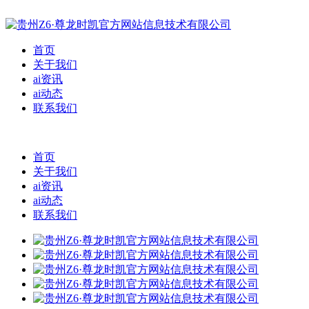
首页
关于我们
ai资讯
ai动态
联系我们
首页
关于我们
ai资讯
ai动态
联系我们