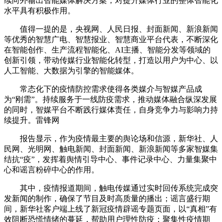
续向外输出智能媒体解决方案，对提升媒体行业的整体智能化
水平具有积极作用。
值得一提的是，央视网、人民日报、封面新闻、新浪新闻
等优秀的智慧广电、智慧报业、智慧商业平台代表，不断深化
在智能创作、生产流程智能化、AI主播、智能分发等领域的
创新引领，带动传媒行业智能化转型，打造以用户为中心、以
人工智能、大数据为引擎的智能媒体。
常态化下的疫情防控需求使得各类媒介与智媒产品成
为“刚需”。持续服务于一线防疫需求，推动媒体融合纵深发展
的同时，智媒平台不断践行媒体责任，自身竞争力与影响力持
续提升。雷锋网
报告显示，作为疫情最主要的舆论场和信源，新华社、人
民网、光明网、触电新闻、封面新闻、新浪新闻等多家智媒集
结抗“疫”，发挥着舆情引导中心、事件记录中心、力量集聚中
心和谣言粉碎中心的作用。
其中，疫情报道期间，触电传媒通过实时回传系统完成突
发新闻的制作，确保了节目及时高质量的播出；谣言盛行期
间，新华社客户端上线了新冠疫情辟谣专题页面，以“真相”有
效阻断恐慌情绪的蔓延，帮助用户理性防疫；聚集性疫情期