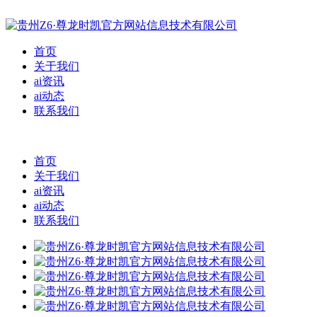
首页
关于我们
ai资讯
ai动态
联系我们
首页
关于我们
ai资讯
ai动态
联系我们