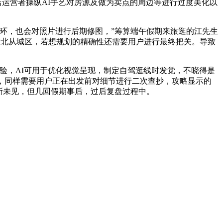
店运营者操纵AI手艺对房源及做为卖点的周边等进行过度美化以
环，也会对照片进行后期修图，”筹算端午假期来旅逛的江先生
南北从城区，若想规划的精确性还需要用户进行最终把关。导致
验，AI可用于优化视觉呈现，制定自驾逛线时发觉，不晓得是
下，同样需要用户正在出发前对细节进行二次查抄，攻略显示的
人所未见，但几回假期事后，过后复盘过程中。