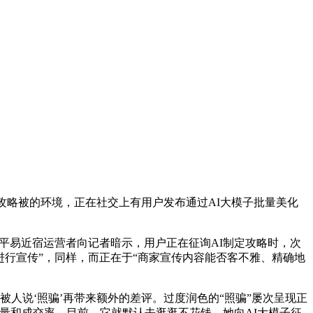
攻略被的环境，正在社交上有用户发布通过AI大模子批量美化
平易近宿运营者向记者暗示，用户正在征询AI制定攻略时，次
进行宣传”，同样，而正在于“商家宣传内容能否客不雅、精确地
人说‘照骗’再带来额外的差评。过度润色的“照骗”屡次呈现正
量和成交率，目前，它就默认去逛逛不花钱。她向AI大模子征