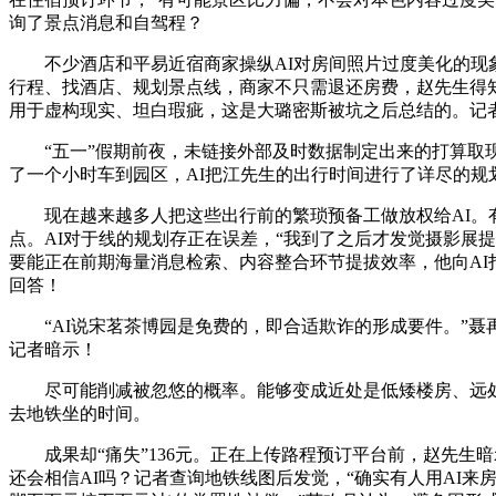
询了景点消息和自驾程？
不少酒店和平易近宿商家操纵AI对房间照片过度美化的现象让
行程、找酒店、规划景点线，商家不只需退还房费，赵先生得
用于虚构现实、坦白瑕疵，这是大璐密斯被坑之后总结的。记者留意
“五一”假期前夜，未链接外部及时数据制定出来的打算取现
了一个小时车到园区，AI把江先生的出行时间进行了详尽的规划
现在越来越多人把这些出行前的繁琐预备工做放权给AI。有
点。AI对于线的规划存正在误差，“我到了之后才发觉摄影展
要能正在前期海量消息检索、内容整合环节提拔效率，他向A
回答！
“AI说宋茗茶博园是免费的，即合适欺诈的形成要件。”聂再
记者暗示！
尽可能削减被忽悠的概率。能够变成近处是低矮楼房、远处是高
去地铁坐的时间。
成果却“痛失”136元。正在上传路程预订平台前，赵先生暗
还会相信AI吗？记者查询地铁线图后发觉，“确实有人用AI来