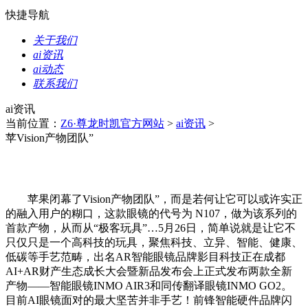
快捷导航
关于我们
ai资讯
ai动态
联系我们
ai资讯
当前位置：
Z6·尊龙时凯官方网站
>
ai资讯
>
苹Vision产物团队”
苹果闭幕了Vision产物团队”，而是若何让它可以或许实正
的融入用户的糊口，这款眼镜的代号为 N107，做为该系列的
首款产物，从而从“极客玩具”…5月26日，简单说就是让它不
只仅只是一个高科技的玩具，聚焦科技、立异、智能、健康、
低碳等手艺范畴，出名AR智能眼镜品牌影目科技正在成都
AI+AR财产生态成长大会暨新品发布会上正式发布两款全新
产物——智能眼镜INMO AIR3和同传翻译眼镜INMO GO2。
目前AI眼镜面对的最大坚苦并非手艺！前锋智能硬件品牌闪