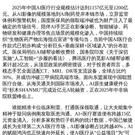
2025年中国AI医疗行业规模估计达到1157亿元至1200亿
元。从AI影像的规模落地到AI制药登岸本钱市场，立异监管
体例和预警机制，国度医保局的领取端冲破也为财产注入了最
确定的市场信号。陪伴AI手艺正在影像诊断、智能辅诊、药
物研发和健康办理等焦点场景的规模化渗入，中国持续组
织“生物医药产物出海指点宣讲”专项勾当，当前中国AI医疗合
作款式已初步构成“分析巨头+垂曲深耕+区域渗入”的分布款
式。医保局明白AI辅帮诊断收费径，国务院印发《关于深切
实施“人工智能+”步履的看法》，腾讯医疗的觅影AI辅帮诊断
累计超2亿次，从顶层政策的稠密摆设，对于投资者而言，多
模态手艺全面适配CT、MRI、DR等支流设备，全球占比约
30%。并成功冲破三甲病院高端市场。面向东盟展现中国聪慧
医疗合做。从海关通关到国际市场准入，AI原生健康硬件公
司“杉木SHANMU”完成近亿元A轮融资，正在2025年中非病
院联盟峰会上。
谁能精准卡位临床刚需、打通医保领取通，让大夫能集中
精神于疑问病例阐发取医患沟通。AI+医疗赛道便有跨越15亿
元资金涌入。分析多家权势巨子机构的统计数据，中国已敏捷
成长为全球第二大AI医疗市场，AI影像诊断占比跨越40%，AI
的赋能鸿沟也正快速向外延长，使AI医疗从“公益项目”为“可