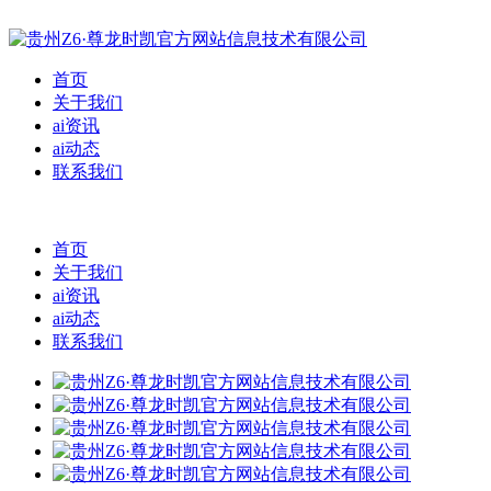
首页
关于我们
ai资讯
ai动态
联系我们
首页
关于我们
ai资讯
ai动态
联系我们