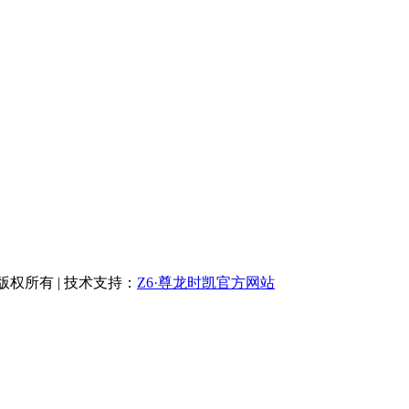
 版权所有 | 技术支持：
Z6·尊龙时凯官方网站