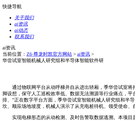
快捷导航
关于我们
ai资讯
ai动态
联系我们
ai资讯
当前位置：
Z6·尊龙时凯官方网站
>
ai资讯
>
华尝试室智能机械人研究组和半导体智能软件研
通过物联网平台从动呼梯并自从进出轿厢，季华尝试室将持续
脚设想，保守人工巡检效率低、数据无法溯源等行业痛点，平
排、”正在数字平台方面，季华尝试室智能机械人研究组和半导
坎、顺应场地坡度，机械人演示了从充电桩待机、领受使命、
实现电梯形态的从动检测、及时告警取数据逃溯。本项目是