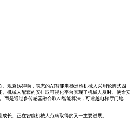
、规避妨碍物，表态的AI智能电梯巡检机械人采用轮脚式四
能。机械人配套的安排取可视化平台实现了机械人及时、使命安
。而是通过多传感器融合取AI智能算法，可逾越电梯厅门地
成长。正在智能机械人范畴取得的又一主要进展。