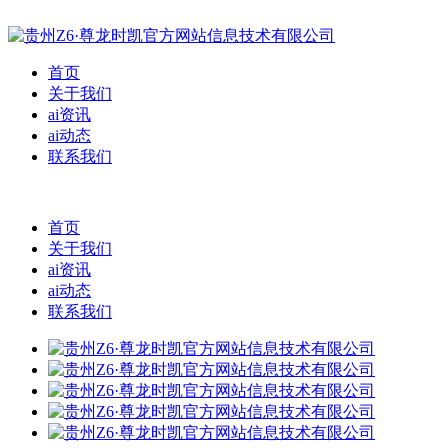
首页
关于我们
ai资讯
ai动态
联系我们
首页
关于我们
ai资讯
ai动态
联系我们