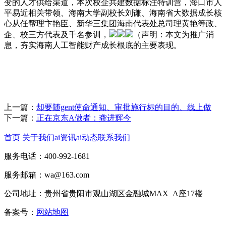
变的人才供给渠道，本次校企共建数据标注特训营，海口市人
平易近相关带领、海南大学副校长刘谦、海南省大数据成长核
心从任帮理卞艳臣、新华三集团海南代表处总司理黄艳等政、
企、校三方代表及千名参训，
（声明：本文为推广消
息，夯实海南人工智能财产成长根底的主要表现。
上一篇：
却要随gent使命通知、审批施行标的目的、线上做
下一篇：
正在京东A做者：龚进辉今
首页
关于我们
ai资讯
ai动态
联系我们
服务电话：400-992-1681
服务邮箱：wa@163.com
公司地址：贵州省贵阳市观山湖区金融城MAX_A座17楼
备案号：
网站地图