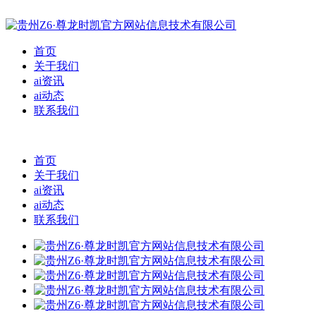
首页
关于我们
ai资讯
ai动态
联系我们
首页
关于我们
ai资讯
ai动态
联系我们