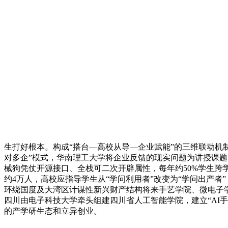
生打好根本。构成“搭台—高校从导—企业赋能”的三维联动机
对多企”模式，华南理工大学将企业反馈的现实问题为讲授课题，
械狗凭仗开源接口、全栈可二次开辟属性，每年约50%学生跨
约4万人，高校应指导学生从“学问利用者”改变为“学问出产者
环绕国度及大湾区计谋性新兴财产结构将来手艺学院、微电子学
四川由电子科技大学牵头组建四川省人工智能学院，建立“AI手
的产学研生态和立异创业。