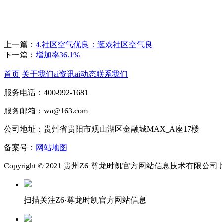
上一篇：
4.社区空气优良：逛戏社区空气良
下一篇：
增加率36.1%
首页
关于我们
ai资讯
ai动态
联系我们
服务电话：400-992-1681
服务邮箱：wa@163.com
公司地址：贵州省贵阳市观山湖区金融城MAX_A座17楼
备案号：
网站地图
Copyright © 2021 贵州Z6·尊龙时凯官方网站信息技术有限公司
扫描关注Z6·尊龙时凯官方网站信息