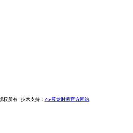
 版权所有 | 技术支持：
Z6·尊龙时凯官方网站