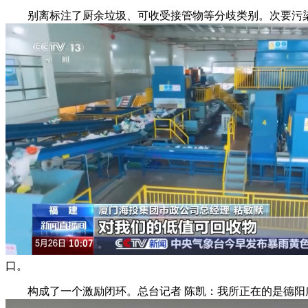
别离标注了厨余垃圾、可收受接管物等分歧类别。次要污染
口。
构成了一个激励闭环。总台记者 陈凯：我所正在的是德阳广汉