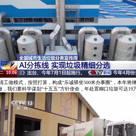
清工做模式，按照打算，构成“乐诚驿坐500米办事圈”，本年
，我们要科学谋划“十五五”方针使命，年处置糊口垃圾可达1