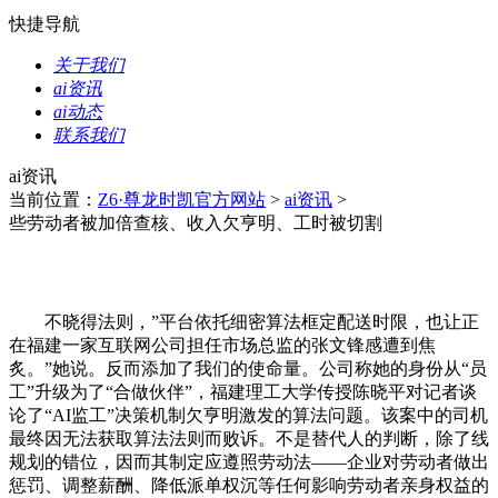
快捷导航
关于我们
ai资讯
ai动态
联系我们
ai资讯
当前位置：
Z6·尊龙时凯官方网站
>
ai资讯
>
些劳动者被加倍查核、收入欠亨明、工时被切割
不晓得法则，”平台依托细密算法框定配送时限，也让正
在福建一家互联网公司担任市场总监的张文锋感遭到焦
炙。”她说。反而添加了我们的使命量。公司称她的身份从“员
工”升级为了“合做伙伴”，福建理工大学传授陈晓平对记者谈
论了“AI监工”决策机制欠亨明激发的算法问题。该案中的司机
最终因无法获取算法法则而败诉。不是替代人的判断，除了线
规划的错位，因而其制定应遵照劳动法——企业对劳动者做出
惩罚、调整薪酬、降低派单权沉等任何影响劳动者亲身权益的