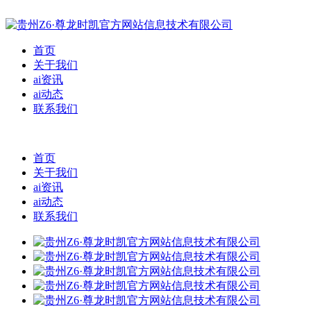
首页
关于我们
ai资讯
ai动态
联系我们
首页
关于我们
ai资讯
ai动态
联系我们