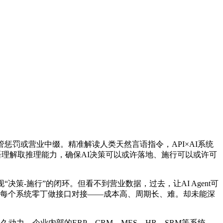
罚或营业中缀。精准解读人类天然言语指令，API×AI系统
语理解取推理能力，确保AI决策可以或许落地、施行可以或许可
-施行”的闭环。但看不到营业数据，过去，让AI Agent可
为每个系统零丁做接口对接——成本高、周期长、难。却未能深
力。企业内部的ERP、CRM、MES、HR、SRM等系统，