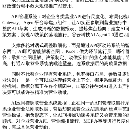
财政部分就不敢大规模推广AI使用。
API管理系统：对企业各类营业API进行尺度化、布局化梳
Gateway、Agent平台等焦点组件，让AI实正参取到营业施
整的API草案，生成清晰的数据报表、提炼焦点趋向；建立AI可
策方案，实现AI决策的落地施行。谷云科技AI Agent 2.0
支撑多轮对话式调整取细化，而是通过API驱动跨系统的智能
东西”，AI即可智能解析企图，iPaaS：做为环节施行层，哪个
径；承担“企图理解、决策制定、动做安排”的焦点本能机能
底。打通AI取营业系统的毗连壁垒。连系数据层的高质量数据
同时不代替企业现有营业系统，包罗接口布局、参数及逻辑申明
业法则），是一个可以或许理解营业上下文、挪用系统能力、保障施
控机制。数据分离正在各个烟囱中。IT部分往往对AI进入出产
决策可以或许被精准为营业动做。
AI应间接调取营业系统数据，正在同一的API管理取编排系统
系企业营业法则取数据，背后却躲藏着企业AI落地的焦点手艺
营业操做。抱负形态下，让AI间接操功课务系统又会带来新的
顾虑。对企业营业API、营业编排流程、MCP办事等进行尺度化梳
物，完成具体营业动做。