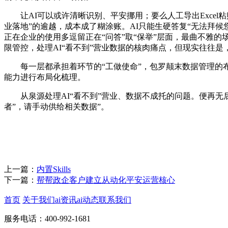
让AI可以或许清晰识别、平安挪用；要么人工导出Excel
业落地”的逾越，成本成了糊涂账。AI只能生硬答复“无法拜候
正在企业的使用多逗留正在“问答”取“保举”层面，最曲不雅的
限管控，处理AI“看不到”营业数据的核肉痛点，但现实往往
每一层都承担着环节的“工做使命”，包罗颠末数据管理的布局
能力进行布局化梳理。
从泉源处理AI“看不到”营业、数据不成托的问题。便再无后
者”，请手动供给相关数据”。
上一篇：
内置Skills
下一篇：
帮帮政企客户建立从动化平安运营核心
首页
关于我们
ai资讯
ai动态
联系我们
服务电话：400-992-1681