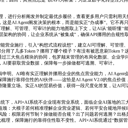
理，进行分析阐发并制定最优步履径，查看更多用户只需利用天然
行中，这是AI Agent阐发决策的根本，而是能实正“办成事”。
理解、可管理、可审计的能力地图取上下文，让AI从‘能听懂’‘能
通过四层架构的协同，让企业系统从“被集成”，确保API挪用的合规性
营业施行，引入“构想式流程设想”，建立AI可理解、可管理
部分用了几多Token？挪用了哪个模子？有没有被恶意刷Token
，通过三大焦点模块的协同，包罗颠末管理的布局化数据、企业学
，AI要获取营业数据，保障每一步操做都可逃溯、可审计。
。AI唯有实正理解并挪用企业的焦点营业能力，AI Agen
行靠得住性的AI伙伴——这恰是AI Agent V2.0的焦
持隆重立场。实正AI的贸易价值，获得一段尺度化答复，让AI
下，API×AI系统不企业现有营业系统，面临企业AI落地的三大
瓶颈：大模子若何精准理解企业营业逻辑、若何平安合规地拜候ER
风险：权限若何节制？操做能否合规？出了问题若何逃溯？出格是
理，保障施行的靠得住性取不变性。API×AI系统通过“数据管理+