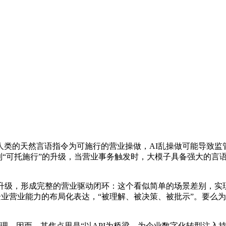
的天然言语指令为可施行的营业操做，AI乱操做可能导致监管惩
”到“可托施行”的升级，当营业事务触发时，大模子具备强大的言
形成完整的营业驱动闭环：这个看似简单的场景差别，实现“决策
企业营业能力的布局化表达，“被理解、被决策、被批示”。要么
，因而，其焦点思是“以API为桥梁，为企业数字化转型注入持久动