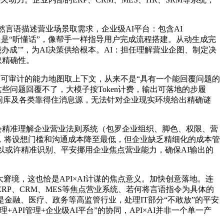
言语描述营业场景取需求，企业级AI平台：包含AI
它不再只是“听懂话”，像帮手一样指导用户完成流程搭建。从动生成完
办成’”，为AI决策供给根本。AI：担任理解营业企图、制定决
取精确性。
、可审计的能力地图取上下文，从来不是“具有一个能回覆问题的
？这些问题回覆不了，大模子按Token计费，输出可落地的步履
问库及各类靠得住消息源，无法针对企业现实环境给出精确谜
t会精准理解企业营业法则系统（包罗企业组织、脚色、权限、营
点价值，将设想门槛和沟通成本降至最低，但企业缺乏精细化的成本管
可以或许精准识别、平安挪用企业焦点营业能力，确保AI输出的
窘境，这也恰是API×AI计谋的焦点意义。加快创意落地。连
P、CRM、MES等焦点营业系统、若何将言语指令为具体的
金融、医疗、政务等高监管行业，处理IT部分“不敢放”的平安
API管理+企业级AI平台”的协同，API×AI并非一个单一产