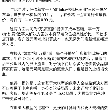
能够同时管理100个直播间的运营。
与此同时，凭借着零一万物“Infra+模型+应用”三位一体的
布局，世界第一梯队的 Yi-Lightning 在价格上也直逼行业最低
价，每百万 token 仅需 0.99 元。
这两方面共同为“万店直播”提供了成本基础。零一万
物“如意”数字人解决方案的本身部署价位极具性价比，即使多
店开播，客户既无需考虑部署成本，也无需为门店新增直播运
营人员。
在接入“如意”和“万视”后，每个开播的门店都能以极低的
成本，生产 7×24 小时不间断直播内容和短视频内容，覆盖门
店三公里以内的线上流量。对于线下门店众多的连锁餐饮品牌
商家而言，这毫无疑问是巨大的流量入口，也是新的业绩增长
点。
值得一提的是，这套基于大模型的数字人全链路解决方案
不仅可用于电商直播、办公会议等场景，未来还可泛化到金
融、客服、培训等多个ToB 甚至 ToC 场景，为模型能力落地
带来更多可能性。
在训练大模型的过程中，更强的计算能力和更大规模的数