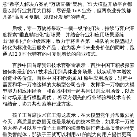
意”数字人解决方案的“万店直播”架构、Yi 大模型开放平台都
是以跨行业复用为目标，尽管是 ToB 业务，但两条业务线都
具备“高度可复制、规模化发展”的特点。
后续，零一万物将采取“一横一纵”的打法，持续与客户深
度探索“垂直精细化”新场景，并结合行业和应用场景凝练
出“标准化”企业级应用，致力于将世界第一梯队的大模型能力
转化为标准化云服务产品，在为客户带来业务价值的同时，跑
通 AI 2.0 时代特有的可复制增长的商业模式。
百胜中国首席资讯技术官张雷表示，百胜中国正积极探索
如何将最新的AI 技术应用到具体业务场景，以实现降本增效
创造业务价值。百胜中国不断发掘 AI 原生应用场景，过程中
需要和零一万物这样的大模型公司合作，发挥零一万物的大模
型能力和应用经验，和百胜中国一起共同识别应用场景，以及
针对场景进行模型调优， 将双方领先的行业经验和技术专长
相结合，协力共创落地行业方案。
孩子王首席技术官王海龙表示，在大模型竞争异常激烈的
今天，高质量的数据无疑是最核心的技术壁垒，如果零一万物
的大模型可以基于孩子王自有的海量数据打造出高质量的母婴
垂类智能体，那孩子王就可以利用AI 的能力向用户提供更高