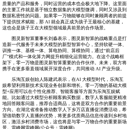
质量的产品和服务，同时运营的成本也会极大地下降。这里面
的主要工作就是基于独立数据集的大模型微调，同时又涉及到
数据私密性的问题。如果零一万物能够在同时兼顾两者的前提
下提供技术赋能，那 AI 就会真正成为孩子王最核心的基建，
这也会是孩子王在大模型领域最具前景的合作场景。
图灵新智算董事长刘淼表示，图灵新智算的战略重点是打
造新一代服务于未来大模型的新型智算中心，坚持软硬一体、
训推一体、基模一体、算电协同、算模协同，通过“前店后
厂”模式和一体化算力网提升精细化运营能力。在这个战略框
架下，零一万物是图灵新智算重要的合作伙伴。未来，双方将
携手在更多垂直领域展开深度合作，共同推动 AI 产业升级。
乐淘互娱创始人陈建武表示，在AI 大模型时代，乐淘互
娱希望利用新技术实现业务创新和增长。零一万物的基础大模
型+应用可以在个性化推荐、智能客服等方面为乐淘互娱赋
能。比如通过大模型分析顾客购买数据，数字人客服能更精准
地回答顾客问题，推荐合适商品，这将是双方合作的重要前景
方向。在湖北省准备推动数字人下乡万店直播促消费活动，希
望借助数字人直播的优势，将更多优质商品信息传递到乡村地
区，激活乡村消费市场，这也将是与零一万物合作的重要新场
景。雷峰网雷峰网(公众号：雷峰网)