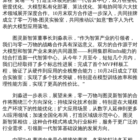
算在“黄埔一号”打造全球领先的新一代智算中心，双方在整机
密度优化、大模型私有化部署、算法优化、算电协同等六大技
术领域展开深度合作。10月末双方合作进一步深入，共同挂牌
成立了零一万物-图灵实验室，共同推动以“如意”数字人为代
表的大模型应用落地。
图灵新智算董事长刘淼表示，“作为智算产业的引领者，
我们与零一万物的战略合作具有深远意义。双方的合作源于对
大模型和智算产业未来的共同愿景——利用集群和infra能力的
结合打造新一代智算中心。从今年 7 月至今，短短几个月内，
我们已经取得了多个标志性进展：完成了首个MVP样板工
程，验证了从硬件到应用的全栈整合能力；10月24日成立了联
合实验室；实现了多个技术突破，特别是在模型训练效率和推
理性能方面，实现了更高的性价比。”
刘淼进一步表示，展望未来，零一万物与图灵新智算的合
作将围绕三个方向深化：持续深化技术创新，特别是在大规模
生产环境下的性能优化；扩大应用场景，从数字人延伸到更多
AI应用领域；加速全国化布局，打造区域级示范中心。图灵
新智算相信，这种合作模式将成为行业标杆，服务于更广泛的
行业需求，引领新一代智算基础设施的发展方向。
中国ToB 赛道向来是个拥挤的赛道。各家的打法各不相