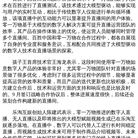
术在百胜进行了直播测试，该技术通过大模型驱动，能够实现
与用户的实时互动，相比于传统数字人仅能进行单向循环播
放，该项直播中的互动能力可以显著提升直播间的用户体验。
零一万物基于大模型的数字人解决方案可提升直播运营团队的
效率，其产品在操作体验上的优化，使运营人员能够同时管理
多个直播间。百胜中国和零一万物在合作过程中，都各自展现
了自身的专业度和服务意识，互相配合共同推进了大模型驱动
的数字人技术在直播场景的探索。
孩子王首席技术官王海龙表示，这段时间使用零一万物如
意数字人产品的体验非常好，尤其零一万物团队针对直播的场
景做了很多优化，考虑到了很多运营过程中的细节，能够显著
提高运营的效率和质量，而且产品的迭代更新也比较积极，双
方建立合作后，技术和运营方面的支持和响应也是比较及时
的。9 月签订战略合作协议后，整体进展速度很快，后续还会
策划合作构建新的直播间。
乐淘互娱创始人陈建武表示，零一万物推进的数字人直
播、无人直播以及即将推出的大模型赋能视频生成已在乐淘互
娱逐步落地。在直播中，数字人可以代替人工进行长时间稳定
直播，而视频生成技术未来可用于制作商品介绍视频等。未来