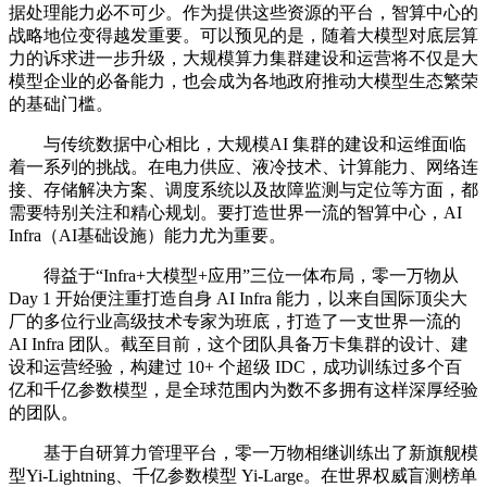
据处理能力必不可少。作为提供这些资源的平台，智算中心的
战略地位变得越发重要。可以预见的是，随着大模型对底层算
力的诉求进一步升级，大规模算力集群建设和运营将不仅是大
模型企业的必备能力，也会成为各地政府推动大模型生态繁荣
的基础门槛。
与传统数据中心相比，大规模AI 集群的建设和运维面临
着一系列的挑战。在电力供应、液冷技术、计算能力、网络连
接、存储解决方案、调度系统以及故障监测与定位等方面，都
需要特别关注和精心规划。要打造世界一流的智算中心，AI
Infra（AI基础设施）能力尤为重要。
得益于“Infra+大模型+应用”三位一体布局，零一万物从
Day 1 开始便注重打造自身 AI Infra 能力，以来自国际顶尖大
厂的多位行业高级技术专家为班底，打造了一支世界一流的
AI Infra 团队。截至目前，这个团队具备万卡集群的设计、建
设和运营经验，构建过 10+ 个超级 IDC，成功训练过多个百
亿和千亿参数模型，是全球范围内为数不多拥有这样深厚经验
的团队。
基于自研算力管理平台，零一万物相继训练出了新旗舰模
型Yi-Lightning、千亿参数模型 Yi-Large。在世界权威盲测榜单