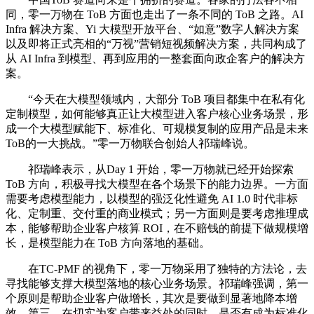
同，零一万物在 ToB 方面也走出了一条不同的 ToB 之路。AI
Infra 解决方案、Yi 大模型开放平台、“如意”数字人解决方案
以及即将正式亮相的“万视”营销短视频解决方案，共同构成了
从 AI Infra 到模型、再到应用的一整套面向政企客户的解决方
案。
“今天在大模型领域内，大部分 ToB 项目都集中在私有化
定制模型，如何能够真正让大模型进入客户核心业务场景，形
成一个大模型赋能下、标准化、可规模复制的应用产品是未来
ToB的一大挑战。”零一万物联合创始人祁瑞峰说。
祁瑞峰表示，从Day 1 开始，零一万物就已经开始探索
ToB 方向，积极寻找大模型在各个场景下的能力边界。一方面
需要考虑模型能力，以模型的强泛化性避免 AI 1.0 时代非标
化、定制重、交付重的商业模式；另一方面则是要考虑推理成
本，能够帮助企业客户核算 ROI，在不赔钱的前提下做规模增
长，是模型能力在 ToB 方向落地的基础。
在TC-PMF 的视角下，零一万物采用了独特的方法论，去
寻找能够支撑大模型落地的核心业务场景。祁瑞峰强调，第一
个原则是帮助企业客户做增长，其次是要做到显著地降本增
效，第三，在切实为客户带来益处的同时，是否有成为标准化