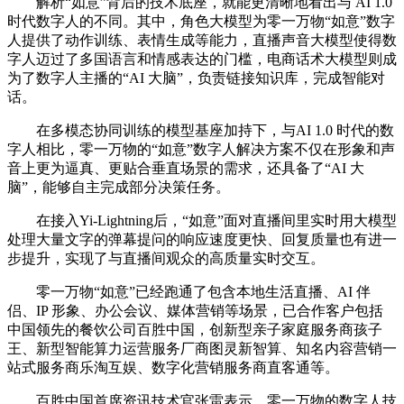
解析“如意”背后的技术底座，就能更清晰地看出与 AI 1.0
时代数字人的不同。其中，角色大模型为零一万物“如意”数字
人提供了动作训练、表情生成等能力，直播声音大模型使得数
字人迈过了多国语言和情感表达的门槛，电商话术大模型则成
为了数字人主播的“AI 大脑”，负责链接知识库，完成智能对
话。
在多模态协同训练的模型基座加持下，与AI 1.0 时代的数
字人相比，零一万物的“如意”数字人解决方案不仅在形象和声
音上更为逼真、更贴合垂直场景的需求，还具备了“AI 大
脑”，能够自主完成部分决策任务。
在接入Yi-Lightning后，“如意”面对直播间里实时用大模型
处理大量文字的弹幕提问的响应速度更快、回复质量也有进一
步提升，实现了与直播间观众的高质量实时交互。
零一万物“如意”已经跑通了包含本地生活直播、AI 伴
侣、IP 形象、办公会议、媒体营销等场景，已合作客户包括
中国领先的餐饮公司百胜中国，创新型亲子家庭服务商孩子
王、新型智能算力运营服务厂商图灵新智算、知名内容营销一
站式服务商乐淘互娱、数字化营销服务商直客通等。
百胜中国首席资讯技术官张雷表示，零一万物的数字人技