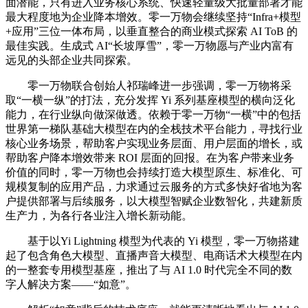
面潜能，只有进入业务核心系统、快速轻量级大批量部署才能
最大程度地为企业降本增效。零一万物会继续坚持“Infra+模型
+应用”三位一体布局，以垂直整合的商业模式探索 AI ToB 的
最佳实践。生成式 AI“长坡厚雪”，零一万物愿与产业内富有
远见的头部企业共同探索。
零一万物联合创始人祁瑞峰进一步强调，零一万物将采
取“一横一纵”的打法，充分发挥 Yi 系列基座模型的横向泛化
能力，在行业纵向做深做透。依赖于零一万物“一横”中的包括
世界第一梯队基础大模型在内的全栈技术平台能力，寻找行业
核心业务场景，帮助客户实现业务层面、用户层面的增长，或
帮助客户降本增效带来 ROI 层面的回报。在为客户带来业务
价值的同时，零一万物也会持续打造大模型原生、标准化、可
规模复制的应用产品，力求通过云服务的方式多快好省地为客
户提供部署与后续服务，以大模型智赋企业数智化，共建新质
生产力，为各行各业注入增长新动能。
基于以Yi Lightning 模型为代表的 Yi 模型，零一万物搭建
起了包含角色大模型、直播声音大模型、电商话术大模型在内
的一整套专用模型基座，推出了与 AI 1.0 时代完全不同的数
字人解决方案——“如意”。