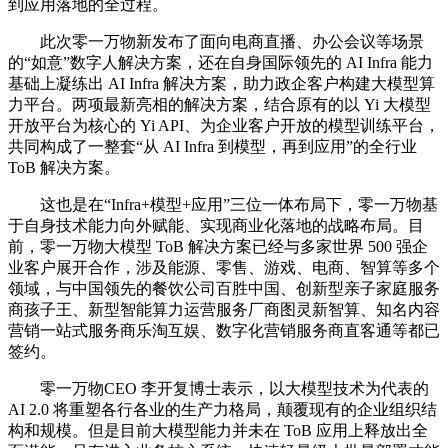
到应用落地的全过程。
此次零一万物新发布了面向电商直播、办公会议等场景
的“如意”数字人解决方案，还在自身国际领先的 AI Infra 能力
基础上凝练出 AI Infra 解决方案，助力政企客户构建大模型算
力平台。两项最新亮相的解决方案，结合原有的以 Yi 大模型
开放平台为核心的 Yi API、为企业客户开放的模型训练平台，
共同构成了一整套“从 AI Infra 到模型，再到应用”的全行业
ToB 解决方案。
这也是在“Infra+模型+应用”三位一体布局下，零一万物基
于自身技术能力向外赋能、实现商业化落地的战略布局。目
前，零一万物大模型 ToB 解决方案已经与多家世界 500 强企
业客户展开合作，涉及能源、零售、游戏、电商、智算等多个
领域，与中国领先的餐饮公司百胜中国、创新型亲子家庭服务
商孩子王、新型智能算力运营服务厂商图灵新智算、知名内容
营销一站式服务商乐淘互娱、数字化营销服务商直客通等都已
签约。
零一万物CEO 李开复博士表示，以大模型技术为代表的
AI 2.0 将重塑各行各业的生产力格局，颠覆现有的企业组织结
构和规模。但是目前大模型能力并未在 ToB 应用上释放出全