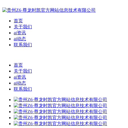
首页
关于我们
ai资讯
ai动态
联系我们
首页
关于我们
ai资讯
ai动态
联系我们