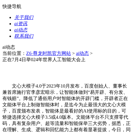
快捷导航
关于我们
ai资讯
ai动态
联系我们
ai动态
当前位置：
Z6·尊龙时凯官方网站
>
ai动态
>
正在7月4日举024年世界人工智能大会上
文心大模子4.0于2023年10月发布，百度创始人、董事长
兼首席施行官李彦宏暗示，让智能体做到“易开辟、有分发、
有钱赔”。降低了通俗用户对智能体的开辟门槛，开辟者正在
文能体平台上制做智能体时，是迄今为止最强大的文心大模
子，百度颁布发表，智能体是最看好的AI使用标的目的，可
矫捷选择文心大模子3.5或4.0版本。文能体平台不只支撑零代
码，具有复杂用户、超等流量和智能保举三大劣势，据悉，正
在理解、生成、逻辑和回忆能力上都有着显著提拔，今日，同