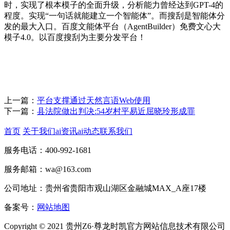
时，实现了根本模子的全面升级，分析能力曾经达到GPT-4的
程度。实现“一句话就能建立一个智能体”。而搜刮是智能体分
发的最大入口。百度文能体平台（AgentBuilder）免费文心大
模子4.0。以百度搜刮为主要分发平台！
上一篇：
平台支撑通过天然言语Web使用
下一篇：
县法院做出判决:54岁村平易近屈晓玲形成罪
首页
关于我们
ai资讯
ai动态
联系我们
服务电话：400-992-1681
服务邮箱：wa@163.com
公司地址：贵州省贵阳市观山湖区金融城MAX_A座17楼
备案号：
网站地图
Copyright © 2021 贵州Z6·尊龙时凯官方网站信息技术有限公司