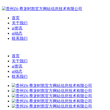
首页
关于我们
ai资讯
ai动态
联系我们
首页
关于我们
ai资讯
ai动态
联系我们