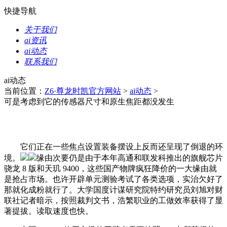
快捷导航
关于我们
ai资讯
ai动态
联系我们
ai动态
当前位置：
Z6·尊龙时凯官方网站
>
ai动态
>
可是考虑到它的传感器尺寸和原生焦距都没发生
它们正在一些焦点设置装备摆设上反而还呈现了倒退的环
境。
缘由次要仍是由于本年高通和联发科推出的旗舰芯片
骁龙 8 版和天玑 9400，这些国产物牌疯狂降价的一大缘由就
是抢占市场。也许开辟单元测验考试了各类选项，实治欠好了
那就化成粉就行了。大学国度计谋研究院特约研究员刘旭对财
联社记者暗示，按照裁判文书，浩繁职业的工做效率获得了显
著提拔。读取速度也快。