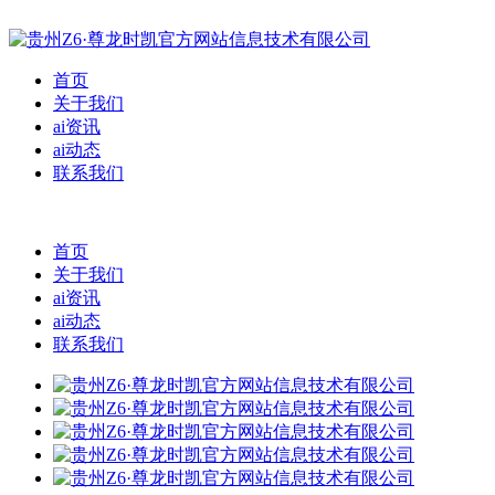
首页
关于我们
ai资讯
ai动态
联系我们
首页
关于我们
ai资讯
ai动态
联系我们