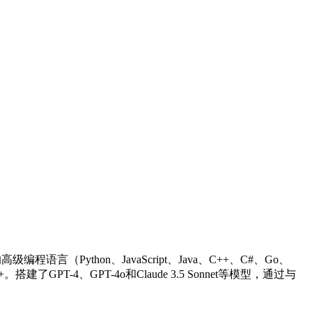
Python、JavaScript、Java、C++、C#、Go、
++。搭建了GPT-4、GPT-4o和Claude 3.5 Sonnet等模型，通过与