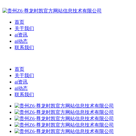
首页
关于我们
ai资讯
ai动态
联系我们
首页
关于我们
ai资讯
ai动态
联系我们