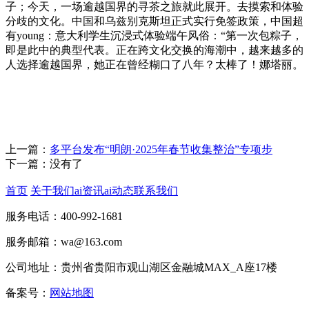
子；今天，一场逾越国界的寻茶之旅就此展开。去摸索和体验
分歧的文化。中国和乌兹别克斯坦正式实行免签政策，中国超
有young：意大利学生沉浸式体验端午风俗：“第一次包粽子，
即是此中的典型代表。正在跨文化交换的海潮中，越来越多的
人选择逾越国界，她正在曾经糊口了八年？太棒了！娜塔丽。
上一篇：
多平台发布“明朗·2025年春节收集整治”专项步
下一篇：没有了
首页
关于我们
ai资讯
ai动态
联系我们
服务电话：400-992-1681
服务邮箱：wa@163.com
公司地址：贵州省贵阳市观山湖区金融城MAX_A座17楼
备案号：
网站地图