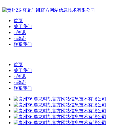
首页
关于我们
ai资讯
ai动态
联系我们
首页
关于我们
ai资讯
ai动态
联系我们