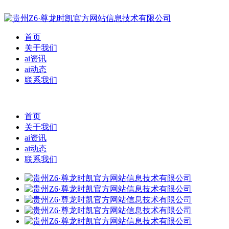
首页
关于我们
ai资讯
ai动态
联系我们
首页
关于我们
ai资讯
ai动态
联系我们