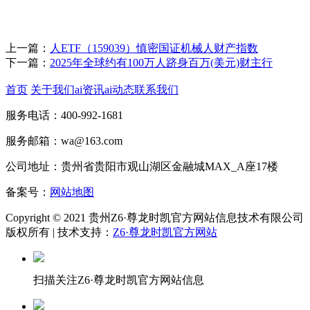
上一篇：
人ETF（159039）慎密国证机械人财产指数
下一篇：
2025年全球约有100万人跻身百万(美元)财主行
首页
关于我们
ai资讯
ai动态
联系我们
服务电话：400-992-1681
服务邮箱：wa@163.com
公司地址：贵州省贵阳市观山湖区金融城MAX_A座17楼
备案号：
网站地图
Copyright © 2021 贵州Z6·尊龙时凯官方网站信息技术有限公司
版权所有 | 技术支持：
Z6·尊龙时凯官方网站
扫描关注Z6·尊龙时凯官方网站信息