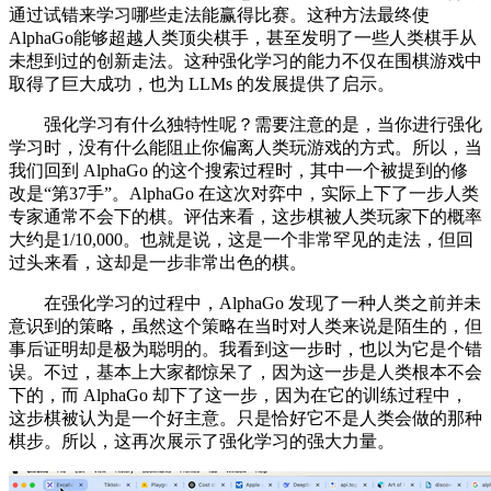
通过试错来学习哪些走法能赢得比赛。这种方法最终使
AlphaGo能够超越人类顶尖棋手，甚至发明了一些人类棋手从
未想到过的创新走法。这种强化学习的能力不仅在围棋游戏中
取得了巨大成功，也为 LLMs 的发展提供了启示。
强化学习有什么独特性呢？需要注意的是，当你进行强化
学习时，没有什么能阻止你偏离人类玩游戏的方式。所以，当
我们回到 AlphaGo 的这个搜索过程时，其中一个被提到的修
改是“第37手”。AlphaGo 在这次对弈中，实际上下了一步人类
专家通常不会下的棋。评估来看，这步棋被人类玩家下的概率
大约是1/10,000。也就是说，这是一个非常罕见的走法，但回
过头来看，这却是一步非常出色的棋。
在强化学习的过程中，AlphaGo 发现了一种人类之前并未
意识到的策略，虽然这个策略在当时对人类来说是陌生的，但
事后证明却是极为聪明的。我看到这一步时，也以为它是个错
误。不过，基本上大家都惊呆了，因为这一步是人类根本不会
下的，而 AlphaGo 却下了这一步，因为在它的训练过程中，
这步棋被认为是一个好主意。只是恰好它不是人类会做的那种
棋步。所以，这再次展示了强化学习的强大力量。