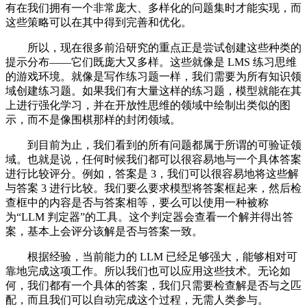
有在我们拥有一个非常庞大、多样化的问题集时才能实现，而
这些策略可以在其中得到完善和优化。
所以，现在很多前沿研究的重点正是尝试创建这些种类的
提示分布——它们既庞大又多样。这些就像是 LMS 练习思维
的游戏环境。就像是写作练习题一样，我们需要为所有知识领
域创建练习题。如果我们有大量这样的练习题，模型就能在其
上进行强化学习，并在开放性思维的领域中绘制出类似的图
示，而不是像围棋那样的封闭领域。
到目前为止，我们看到的所有问题都属于所谓的可验证领
域。也就是说，任何时候我们都可以很容易地与一个具体答案
进行比较评分。例如，答案是 3，我们可以很容易地将这些解
与答案 3 进行比较。我们要么要求模型将答案框起来，然后检
查框中的内容是否与答案相等，要么可以使用一种被称
为“LLM 判定器”的工具。这个判定器会查看一个解并得出答
案，基本上会评分该解是否与答案一致。
根据经验，当前能力的 LLM 已经足够强大，能够相对可
靠地完成这项工作。所以我们也可以应用这些技术。无论如
何，我们都有一个具体的答案，我们只需要检查解是否与之匹
配，而且我们可以自动完成这个过程，无需人类参与。