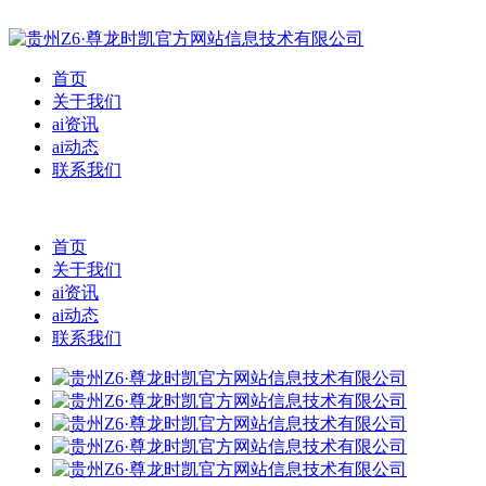
首页
关于我们
ai资讯
ai动态
联系我们
首页
关于我们
ai资讯
ai动态
联系我们