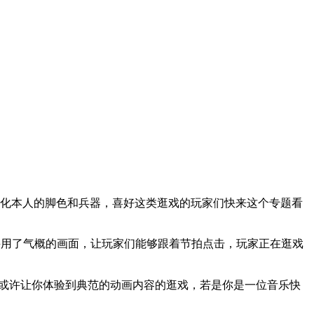
化本人的脚色和兵器，喜好这类逛戏的玩家们快来这个专题看
用了气概的画面，让玩家们能够跟着节拍点击，玩家正在逛戏
或许让你体验到典范的动画内容的逛戏，若是你是一位音乐快