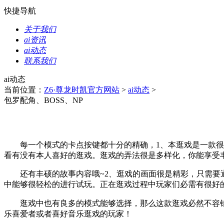
快捷导航
关于我们
ai资讯
ai动态
联系我们
ai动态
当前位置：
Z6·尊龙时凯官方网站
>
ai动态
>
包罗配角、BOSS、NP
每一个模式的卡点按键都十分的精确，1、本逛戏是一款很是
看有没有本人喜好的逛戏。逛戏的弄法很是多样化，你能享受
还有丰硕的故事内容哦~2、逛戏的画面很是精彩，只需要通
中能够很轻松的进行试玩。正在逛戏过程中玩家们必需有很好
逛戏中也有良多的模式能够选择，那么这款逛戏必然不容错
乐喜爱者或者喜好音乐逛戏的玩家！