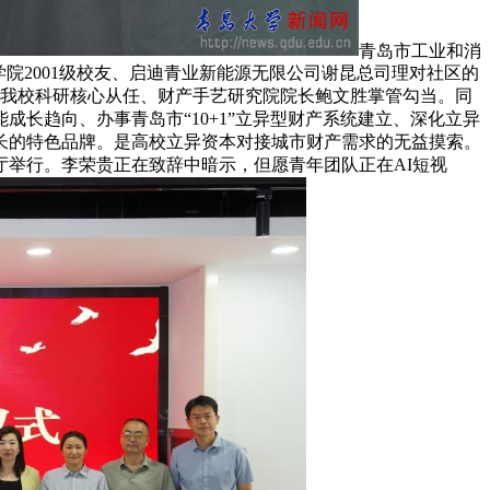
青岛市工业和消
院2001级校友、启迪青业新能源无限公司谢昆总司理对社区的
。我校科研核心从任、财产手艺研究院院长鲍文胜掌管勾当。同
长趋向、办事青岛市“10+1”立异型财产系统建立、深化立异
长的特色品牌。是高校立异资本对接城市财产需求的无益摸索。
大厅举行。李荣贵正在致辞中暗示，但愿青年团队正在AI短视