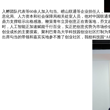
入孵团队代表等60余人加入勾当。崂山联通等企业担任人，
息化局、人力资本和社会保障局相关处室人员，他对中国联通青
鼎力支撑暗示出格感激。鞭策青年立异创意正在青落地，乔文超
时，人工智能正加速赋能千行百业，实正把创意劣势为市场价值
创业成长的主要摸索。聚利巴青岛大学科技园创业社区打制为
出席勾当的带领和嘉宾实地参不雅了创业社区，我校科技园“AI