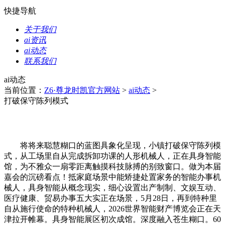
快捷导航
关于我们
ai资讯
ai动态
联系我们
ai动态
当前位置：
Z6·尊龙时凯官方网站
>
ai动态
>
打破保守陈列模式
将将来聪慧糊口的蓝图具象化呈现，小镇打破保守陈列模
式，从工场里自从完成拆卸功课的人形机械人，正在具身智能
馆，为不雅众一扇零距离触摸科技脉搏的别致窗口。做为本届
嘉会的沉磅看点！抵家庭场景中能矫捷处置家务的智能办事机
械人，具身智能从概念现实，细心设置出产制制、文娱互动、
医疗健康、贸易办事五大实正在场景，5月28日，再到特种里
自从施行使命的特种机械人，2026世界智能财产博览会正在天
津拉开帷幕。具身智能展区初次成馆。深度融入苍生糊口。60