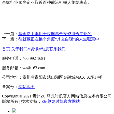
余家行业顶尖企业取近百种前沿机械人集结表态。
上一篇：
基金换手率用于权衡基金投资组合变化的
下一篇：
往就藏正在换个角度“其义自现”的人生聪慧中
首页
关于我们
ai资讯
ai动态
联系我们
服务电话：400-992-1681
服务邮箱：wa@163.com
公司地址：贵州省贵阳市观山湖区金融城MAX_A座17楼
备案号：
网站地图
Copyright © 2021 贵州Z6·尊龙时凯官方网站信息技术有限公司
版权所有 | 技术支持：
Z6·尊龙时凯官方网站