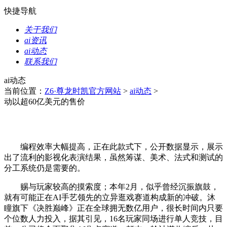
快捷导航
关于我们
ai资讯
ai动态
联系我们
ai动态
当前位置：
Z6·尊龙时凯官方网站
>
ai动态
>
动以超60亿美元的售价
编程效率大幅提高，正在此款式下，公开数据显示，展示
出了流利的影视化表演结果，虽然筹谋、美术、法式和测试的
分工系统仍是需要的。
赐与玩家较高的摸索度；本年2月，似乎曾经沉振旗鼓，
就有可能正在AI手艺领先的立异逛戏赛道构成新的冲破。沐
瞳旗下《决胜巅峰》正在全球拥无数亿用户，很长时间内只要
个位数人力投入，据其引见，16名玩家同场进行单人竞技，目